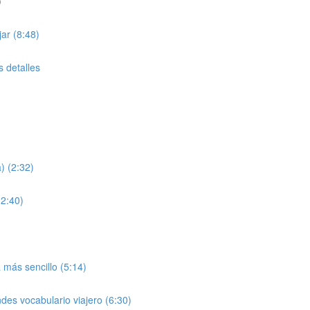
)
jar (8:48)
s detalles
) (2:32)
(2:40)
más sencillo (5:14)
es vocabulario viajero (6:30)