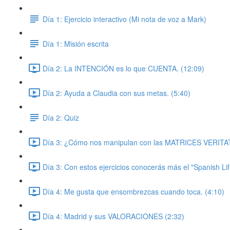
Día 1: Ejercicio interactivo (Mi nota de voz a Mark)
Día 1: Misión escrita
Día 2: La INTENCIÓN es lo que CUENTA. (12:09)
Día 2: Ayuda a Claudia con sus metas. (5:40)
Día 2: Quiz
Día 3: ¿Cómo nos manipulan con las MATRICES VERITAT
Día 3: Con estos ejercicios conocerás más el "Spanish Lif
Día 4: Me gusta que ensombrezcas cuando toca. (4:10)
Día 4: Madrid y sus VALORACIONES (2:32)